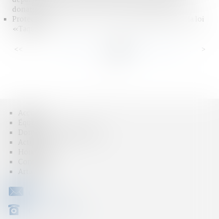
donations
Protection de l’enfance : les textes d’application de la loi
«Taquet »
<<
<
...
35
36
37
38
39
40
41
...
>
>>
Accueil
Équipe
Domaines d'intervention
Actus
Honoraires
Contact
Articles
CONTACT
04 79 31 33 03