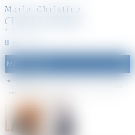
Marie-Christine
CLARAZ-MURAT
avocat
04 79 31 33 03
MENU
Ouvrir
le
menu
Actus
Vous êtes ici :
Préjudice économique de l’enfant pour cause de décès d’un parent et prise en
considération de la séparation ou du divorce