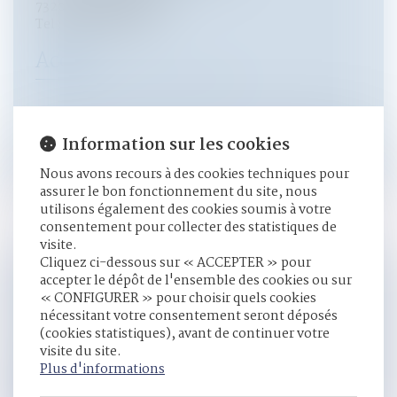
73200 ALBERTVILLE
Tel : 04 79 31 33 03
Accès
Information sur les cookies
Nous avons recours à des cookies techniques pour
assurer le bon fonctionnement du site, nous
utilisons également des cookies soumis à votre
consentement pour collecter des statistiques de
visite.
Cliquez ci-dessous sur « ACCEPTER » pour
Derniers tweets
accepter le dépôt de l'ensemble des cookies ou sur
« CONFIGURER » pour choisir quels cookies
nécessitant votre consentement seront déposés
0 publication sur le réseau social X...
(cookies statistiques), avant de continuer votre
visite du site.
Suivez-nous sur
Plus d'informations