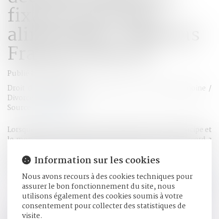
fixant la pension
alimentaire - Éditions
Francis Lefebvre
Publié le :
11/01/2018
Droit de la famille, des personnes et de leur patrimoine
/
Divorce et séparation
Source :
www.efl.fr
Lorsque des ex-époux se sont mis d’accord sur le principe et
le montant d’une pension alimentaire et que cet accord a
été simplement entériné par un jugement de donné acte, le
Information sur les cookies
non-paiement de la pension ne peut pas être sanctionné
pénalement...
Lire la suite
Nous avons recours à des cookies techniques pour
assurer le bon fonctionnement du site, nous
utilisons également des cookies soumis à votre
HISTORIQUE
consentement pour collecter des statistiques de
visite.