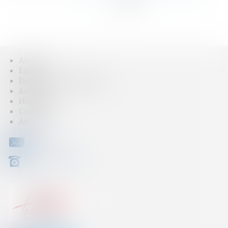
>
>>
Accueil
Équipe
Domaines d'intervention
Actus
Honoraires
Contact
Articles
CONTACT
04 79 31 33 03