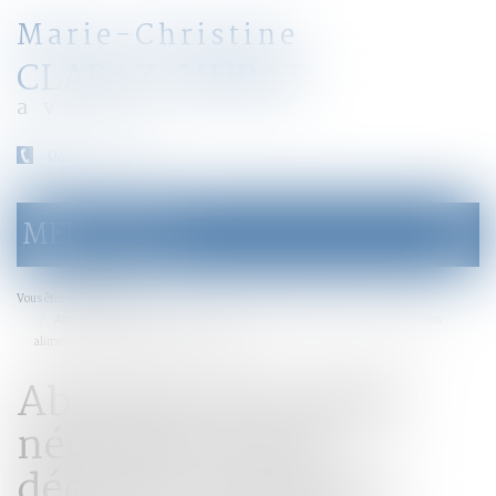
Marie-Christine
CLARAZ-MURAT
avocat
04 79 31 33 03
MENU
Ouvrir
le
menu
Accueil
Vous êtes ici :
Abandon de famille : nécessité d'une décision exécutoire fixant la pension
alimentaire - Éditions Francis Lefebvre
Abandon de famille :
nécessité d'une
décision exécutoire