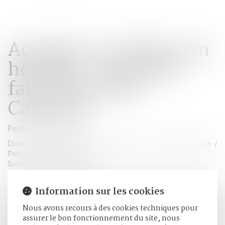
Accepter ou refuser un
héritage : comment
faire son choix -
Capital.fr
Publié le :
21/03/2018
Droit de la famille, des personnes et de leur patrimoine
/
Patrimoine et succession
Source :
www.capital.fr
Sauf exception, les héritiers ont un délai de quatre mois
Information sur les cookies
après le décès pour accepter ou renoncer à leur héritage.,
Une fois la succession ouverte, et sauf en cas de motif
Nous avons recours à des cookies techniques pour
sérieux et légitime (inventaire du patrimoine en cours, par
assurer le bon fonctionnement du site, nous