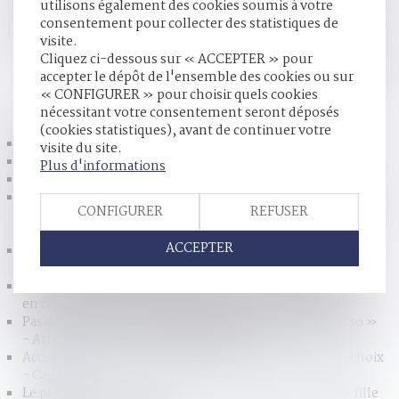
exemple), les héritiers et les légataires doivent faire savoir
utilisons également des cookies soumis à votre
dans les quatre mois s’ils acceptent ou non de recueillir les
consentement pour collecter des statistiques de
biens que leur a laissés le défunt...
Lire la suite
visite.
Cliquez ci-dessous sur « ACCEPTER » pour
accepter le dépôt de l'ensemble des cookies ou sur
« CONFIGURER » pour choisir quels cookies
HISTORIQUE
nécessitant votre consentement seront déposés
(cookies statistiques), avant de continuer votre
La résidence alternée : pour qui ? pourquoi ? comment ?
visite du site.
Pacs ou mariage : les différences
Plus d'informations
Nouveau carnet de santé de l’enfant
Victimes -Lutte contre les violences sexuelles et sexistes :
CONFIGURER
REFUSER
le projet de loi présenté au Conseil des ministres | service-
public.fr
ACCEPTER
Mariage : les atouts de la participation aux acquêts,
Actualité/Analyse Epargne
Droits de succession : représentation en ligne collatérale
en cas de souche unique - Éditions Francis Lefebvre
Pas de recel pour « le couple aux 271 œuvres de Picasso »
- Atteinte aux biens | Dalloz Actualité
Accepter ou refuser un héritage : comment faire son choix
- Capital.fr
Le prénom Liam refusé par l'état civil pour une petite fille