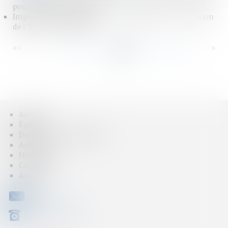
pour confusion de genre
Impôt sur les successions : une scandaleuse confiscation
de l’État | Contrepoints
<<
<
...
93
94
95
96
97
98
99
...
>
>>
Accueil
Équipe
Domaines d'intervention
Actus
Honoraires
Contact
Articles
CONTACT
04 79 31 33 03