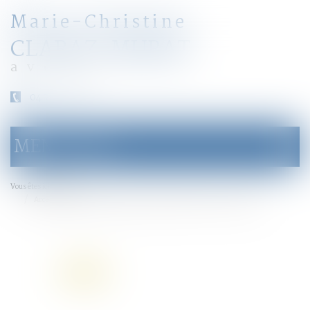
Marie-Christine
CLARAZ-MURAT
avocat
04 79 31 33 03
MENU
Ouvrir
le
menu
Accueil
Vous êtes ici :
Accepter ou refuser un héritage : comment faire son choix - Capital.fr