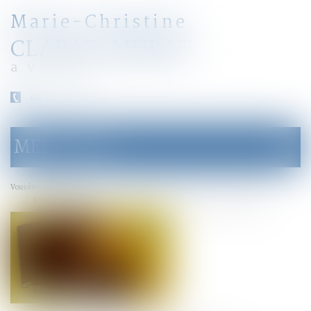
Marie-Christine
CLARAZ-MURAT
avocat
04 79 31 33 03
MENU
Ouvrir
le
menu
Accueil
Vous êtes ici :
L'acquisition de la nationalité par mariage face aux devoirs conjugaux