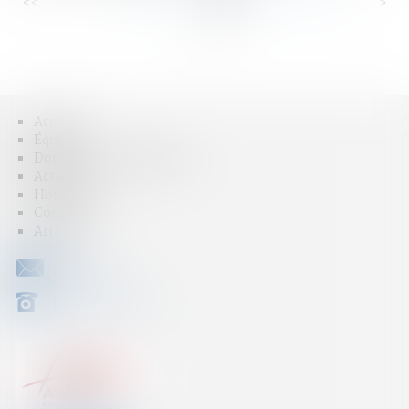
<<
<
...
62
63
64
65
66
67
68
...
>
>>
Accueil
Équipe
Domaines d'intervention
Actus
Honoraires
Contact
Articles
CONTACT
04 79 31 33 03