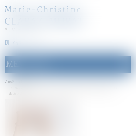
Marie-Christine
CLARAZ-MURAT
avocat
04 79 31 33 03
MENU
Ouvrir
le
menu
Accueil
Vous êtes ici :
Action civile du propriétaire d’un immeuble acquis postérieurement à sa
destruction