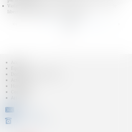
par la CPAM ?
Violence conjugale : le contrôle coercitif, un crime de
liberté désormais dans le droit français
<<
<
...
8
9
10
11
12
13
14
...
>
>>
Accueil
Équipe
Domaines d'intervention
Actus
Honoraires
Contact
Articles
CONTACT
04 79 31 33 03