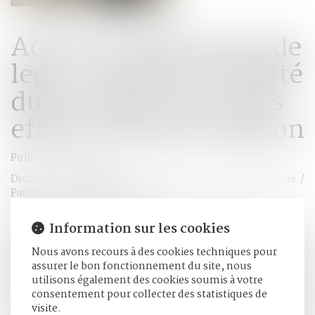
Action en délivrance de
legs : l'action en nullité
du testament est sans
effet sur la prescription
Publié le :
22/10/2020
Droit de la famille, des personnes et de leur patrimoine
/
Patrimoine et succession
Source :
www.actualitesdudroit.fr
Information sur les cookies
L'action en nullité du testament engagée par un héritier
Nous avons recours à des cookies techniques pour
réservataire, qui n'empêche pas le légataire universel
assurer le bon fonctionnement du site, nous
d'exercer l'action en délivrance de son legs, n'en suspend
utilisons également des cookies soumis à votre
pas la prescription...
Lire la suite
consentement pour collecter des statistiques de
visite.