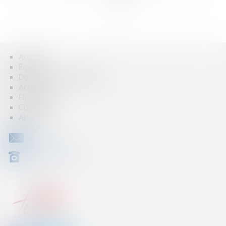
>>
Accueil
Équipe
Domaines d'intervention
Actus
Honoraires
Contact
Articles
CONTACT
04 79 31 33 03