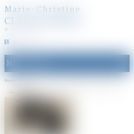
Marie-Christine
CLARAZ-MURAT
avocat
04 79 31 33 03
MENU
Ouvrir
le
menu
Accueil
Vous êtes ici :
Action en délivrance de legs : l'action en nullité du testament est sans effet
sur la prescription