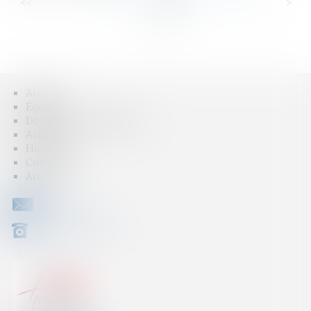
<<
<
...
32
33
34
35
36
37
38
...
>
>>
Accueil
Équipe
Domaines d'intervention
Actus
Honoraires
Contact
Articles
CONTACT
04 79 31 33 03