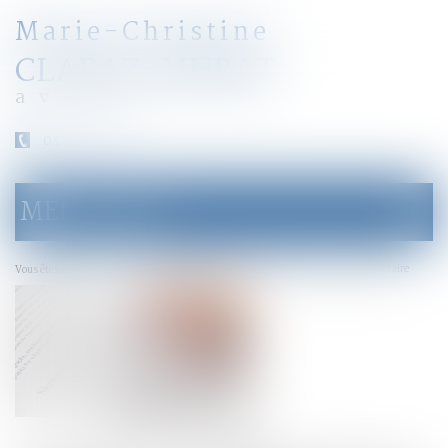
Marie-Christine
CLARAZ-MURAT
avocat
04 79 31 33 03
MENU
Ouvrir
le
menu
Accueil
Action en nullité d’une modification de clause bénéficiaire
Vous êtes ici :