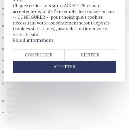
visite.
Cliquez ci-dessous sur « ACCEPTER » pour
Action en nullité d’une modification de clause bénéficiaire
accepter le dépôt de l'ensemble des cookies ou sur
Le parent ayant donné naissance peut-il être enregistré en
« CONFIGURER » pour choisir quels cookies
tant que père à l’état civil ?
nécessitant votre consentement seront déposés
Le véhicule volé, instrument d’une infraction, doit être
(cookies statistiques), avant de continuer votre
restitué à son propriétaire
visite du site.
Extinction de l'Action de Divorce & Conséquences
Plus d'informations
Successorales
Plus-value de report et modification du régime
matrimonial
CONFIGURER
REFUSER
Décès d’un associé de société civile : preuve de la qualité
d'associé des héritiers
ACCEPTER
Indemnisation d’occupation et liquidation des intérêts
patrimoniaux des concubins
Droit pénal des mineurs : inconstitutionnalité partielle
des relevés signalétiques contraints et réserve
d’interprétation sur la détention provisoire
Précisions sur le décès de la victime à la suite à une
séquestration
Vendre à soi-même ou comment rendre liquide un
patrimoine immobilier