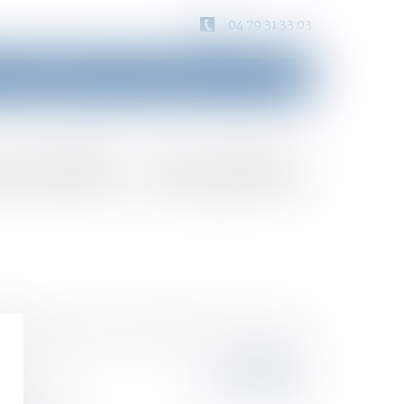
04 79 31 33 03
Consultation
Honoraires
Contact
cotrafic : les points
sant à sortir la France du piège du narcotrafic. Le