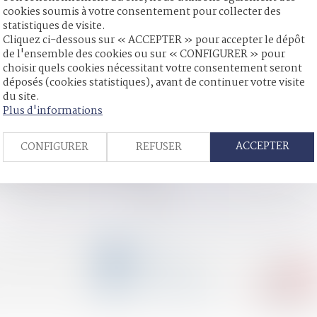
cookies soumis à votre consentement pour collecter des
statistiques de visite.
s clés
Cliquez ci-dessous sur « ACCEPTER » pour accepter le dépôt
ribution préférentielle ?
de l'ensemble des cookies ou sur « CONFIGURER » pour
 peut primer sur la loi étrangère ?
choisir quels cookies nécessitant votre consentement seront
déposés (cookies statistiques), avant de continuer votre visite
contrôles au sein des structures
du site.
s aisées pour les professionnels
Plus d'informations
 mineurs de moins de 13 ans
conjugales par l’anthropologie
ACCEPTER
CONFIGURER
REFUSER
gne utiles pour les collectivités
ble d’un bien commun en valeur
<<
<
...
6
7
8
9
10
11
12
...
>
>>
CONTACT
04 79 31 33 03