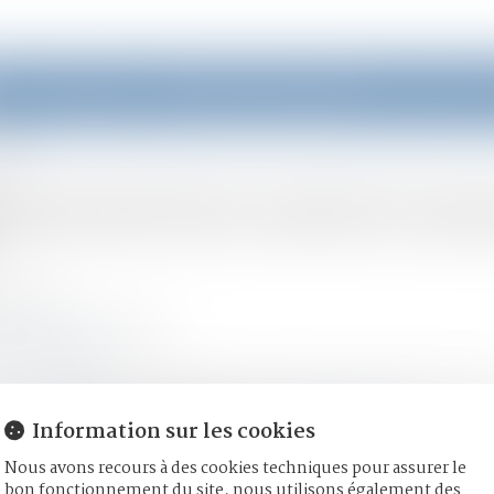
eil
Équipe
Domaines d'intervention
Actus
s clés
ion de la loi contre le nar
05/2025
Droit pénal des affaires
ustice.gouv.fr
25, le Parlement a définitivement adopté la proposition de loi vi
re dispositions majeures de ce texte...
Lire la suite
Information sur les cookies
Nous avons recours à des cookies techniques pour assurer le
bon fonctionnement du site, nous utilisons également des