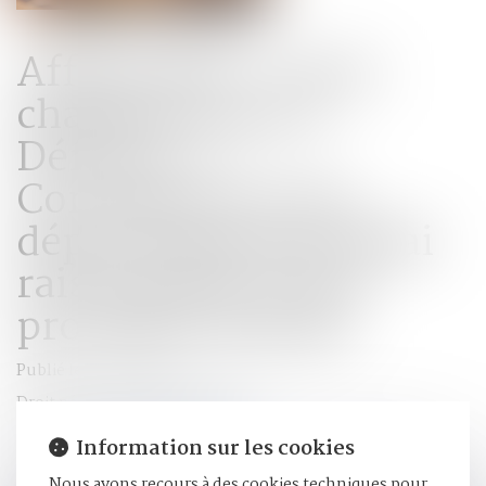
Affaire dite « de la
chaufferie de La
Défense » -
Conséquences du
dépassement du délai
raisonnable d’une
procédure pénale
Publié le :
01/12/2022
Droit pénal
/
Procédure pénale
Source :
www.courdecassation.fr
Information sur les cookies
La durée excessive d'une procédure pénale ne justifie pas à
Nous avons recours à des cookies techniques pour