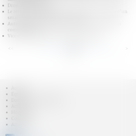
Droit des successions
Le refus de communiquer le code de déverrouillage d'un
smartphone peut constituer un délit !
Autonomie du régime matrimonial et de la prestation
compensatoire
Vice du consentement pour insanité d’esprit
<<
<
...
37
38
39
40
41
42
43
...
>
>>
Accueil
Équipe
Domaines d'intervention
Actus
Honoraires
Contact
Articles