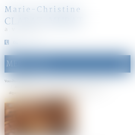
Marie-Christine
CLARAZ-MURAT
avocat
04 79 31 33 03
MENU
Ouvrir
le
menu
Accueil
Vous êtes ici :
Affaire dite « de la chaufferie de La Défense » - Conséquences du
dépassement du délai raisonnable d’une procédure pénale