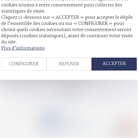
cookies soumis à votre consentement pour collecter des
statistiques de visite.
Cliquez ci-dessous sur « ACCEPTER » pour accepter le dépôt
xiste bien | Lextenso.fr
de l'ensemble des cookies ou sur « CONFIGURER » pour
 de fixer l'âge minimum à 13 ans - L'Express
choisir quels cookies nécessitant votre consentement seront
sion - Les Echos
déposés (cookies statistiques), avant de continuer votre visite
bjet de la table ronde du 30/11 à la Résidence autonomie - Alber
du site.
onfrontée à des délais inadmissibles"
Plus d'informations
sir ? | Avocat.fr
 Le portail des ministères économiques et financiers
ACCEPTER
CONFIGURER
REFUSER
 nationale des avocats | L'Agefi Actifs
d’une instance en divorce - La Gazette du Palais
on de l’unique témoin - La Gazette du Palais
<
<
...
99
100
101
102
103
104
105
...
>
CONTACT
04 79 31 33 03