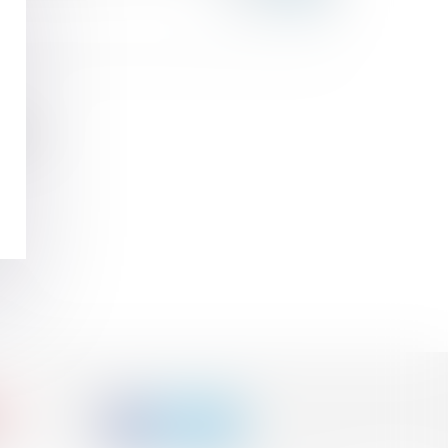
tville
>>