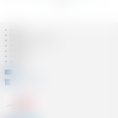
>>
Accueil
Équipe
Domaines d'intervention
Actus
Honoraires
Contact
Articles
CONTACT
04 79 31 33 03