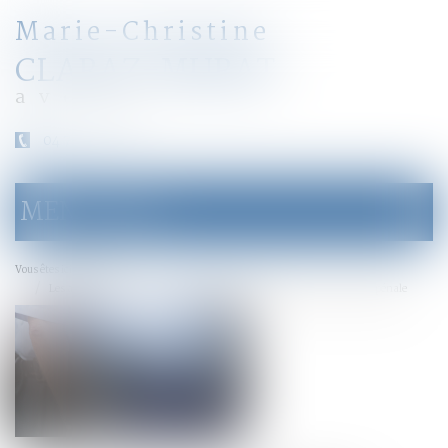
Marie-Christine
CLARAZ-MURAT
avocat
04 79 31 33 03
MENU
Ouvrir
le
menu
Accueil
Vous êtes ici :
Les agents de police municipale ne peuvent être témoins d’une saisie pénale