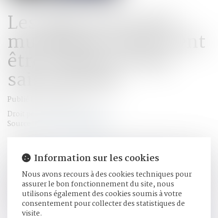
Les agents de police
municipale ne peuvent
être témoins d’une
saisie pénale
Publié le :
20/10/2022
Droit pénal
/
Procédure pénale
Source :
www.actu-juridique.fr
Selon l’article 57 du Code de procédure pénale, pris en son
deuxième alinéa, lorsque la mesure de saisie ne peut avoir
Information sur les cookies
lieu en présence de l’occupant des lieux ou de l’un de ses
Nous avons recours à des cookies techniques pour
représentants, l’officier de police judiciaire doit procéder à
assurer le bon fonctionnement du site, nous
cette mesure en présence de deux témoins requis à cet effet
utilisons également des cookies soumis à votre
par lui, en dehors des personnes relevant de son autorité
consentement pour collecter des statistiques de
administrative....
Lire la suite
visite.