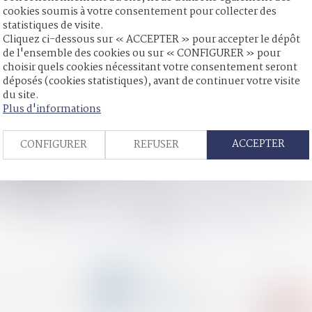
cookies soumis à votre consentement pour collecter des
statistiques de visite.
Cliquez ci-dessous sur « ACCEPTER » pour accepter le dépôt
de l'ensemble des cookies ou sur « CONFIGURER » pour
n bébé ? | Le Revenu
choisir quels cookies nécessitant votre consentement seront
sa défenestration - Le Parisien
déposés (cookies statistiques), avant de continuer votre visite
, doit payer le prêt souscrit par son conjoint
du site.
parents divorcés
Plus d'informations
’enfance
ispositions pénales plus douces
ACCEPTER
CONFIGURER
REFUSER
a filiation biologique
 biens communs
» - Peine et exécution des peines
payer d'impôts
<<
<
...
82
83
84
85
86
87
88
...
>
>>
CONTACT
04 79 31 33 03