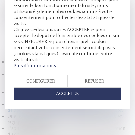
À la suite du prononcé du divorce, l’ex-femme avait fait
assurer le bon fonctionnement du site, nous
appel de la solution, mais avait limité l’appel aux
utilisons également des cookies soumis à votre
conséquences du divorce, alors formé pour une demande
consentement pour collecter des statistiques de
de prestation compensatoire, dont l'irrecevabilité pour
visite.
nouveauté avait été soulevée par l’ex-mari...
Lire la suite
Cliquez ci-dessous sur « ACCEPTER » pour
accepter le dépôt de l'ensemble des cookies ou sur
« CONFIGURER » pour choisir quels cookies
HISTORIQUE
nécessitant votre consentement seront déposés
(cookies statistiques), avant de continuer votre
visite du site.
La filiation par reconnaissance repose sur une
Plus d'informations
présomption de réalité biologique
Recherche de fraude fiscale : le consentement est
nécessaire pour les données stockées dans des serveurs
CONFIGURER
REFUSER
distants ou en ligne
Dispositif de géolocalisation sur le véhicule d’un suspect
ACCEPTER
et motivation suffisante de la mesure
Appel contre le jugement de divorce limité à la demande
de prestation compensatoire et indivisibilité de l’action
Quel est l’impôt sur plus-value immobilière d’un bien
reçu par succession ?
L'abus de biens sociaux peut se solder par la confiscation
du domicile familial