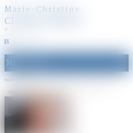
Marie-Christine
CLARAZ-MURAT
avocat
04 79 31 33 03
MENU
Ouvrir
le
menu
Accueil
Vous êtes ici :
Appel contre le jugement de divorce limité à la demande de prestation
compensatoire et indivisibilité de l’action