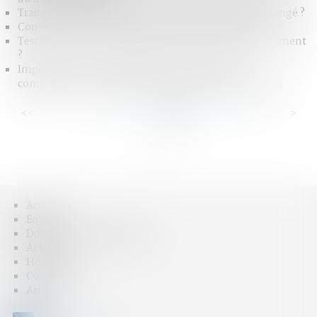
Traite d’êtres humains ou livraison pour mariage arrangé ?
Consentement à l’adoption et délai de rétractation
Testament : comment modifier ou révoquer un testament
?
Impossible de lier le paiement de la prestation
compensatoire à la liquidation du régime matrimonial
<<
<
...
31
32
33
34
35
36
37
...
>
>>
Accueil
Équipe
Domaines d'intervention
Actus
Honoraires
Contact
Articles