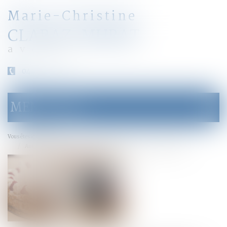
Marie-Christine
CLARAZ-MURAT
avocat
04 79 31 33 03
MENU
Ouvrir
le
menu
Accueil
Vous êtes ici :
Autonomie du régime matrimonial et de la prestation compensatoire