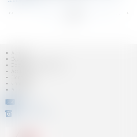
compensatoire
<<
<
...
37
38
39
40
41
42
43
...
>
>>
Accueil
Équipe
Domaines d'intervention
Actus
Honoraires
Contact
Articles
CONTACT
04 79 31 33 03