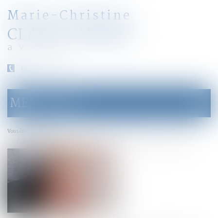
Marie-Christine
CLARAZ-MURAT
avocat
04 79 31 33 03
MENU
Ouvrir
le
menu
Accueil
Vous êtes ici :
Calcul de la prestation compensatoire : quels critères sont pris en compte ?