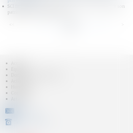
pris en compte ?
SCI familiale : un bon moyen de gérer et transmettre son
patrimoine à moindres frais ?
<<
<
...
16
17
18
19
20
21
22
...
>
>>
Accueil
Équipe
Domaines d'intervention
Actus
Honoraires
Contact
Articles
CONTACT
04 79 31 33 03