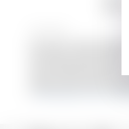
de droits de 
résidence c
HISTORIQUE
Peine correcnelle : les juges doivent tionmotiver 
GPA à l'étranger : l'exequatur reconnaît la filiat
Loi du 13 juillet 2026 : une assistance obligatoi
Projet de loi relatif à la protection des enfants
Vers une imprescriptibilité des crimes sexuels s
Protection de l'enfance: l'Assemblée se prononc
Rapport d’une somme d’argent investie dans la cr
Le Conseil et le Parlement trouvent un accord pou
Frais bancaires lors d’une succession : suppressi
Le collatéral engagé dans un PACS ne peut pas bé