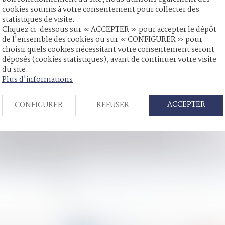
succession entre frères et sœurs (CGI, art. 796-0 ter) : atten
cookies soumis à votre consentement pour collecter des
ommune »...
Lire la suite
statistiques de visite.
Cliquez ci-dessous sur « ACCEPTER » pour accepter le dépôt
de l'ensemble des cookies ou sur « CONFIGURER » pour
choisir quels cookies nécessitant votre consentement seront
déposés (cookies statistiques), avant de continuer votre visite
du site.
la sanction et respecter les limites prévues par la loi
Plus d'informations
ion, pas une adoption plénière
re par avocat pour les mineurs en assistance éducative
ACCEPTER
CONFIGURER
REFUSER
ur mineur ?
e pour l'imprescriptibilité des crimes commis sur les mineurs
éation d’une société : le rapport est dû en valeur
r améliorer la lutte contre les violences sexuelles faites aux en
on des cas de gratuité
néficier de l’exonération prévue par l’art. 796-0-ter du CGI : f
<<
<
1
2
3
4
5
6
7
...
>
>>