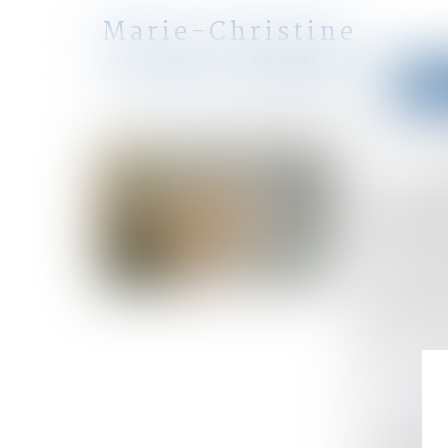
Marie-Christine
CLARAZ-MURAT
Accu
avocat
Accueil
Le collatéral engagé dans un PACS ne peut pas bé
Vous êtes ici :
Le co
bénéf
0-ter
juris
Publié le :
29
Droit de la fa
Source :
www.
Quelques mois