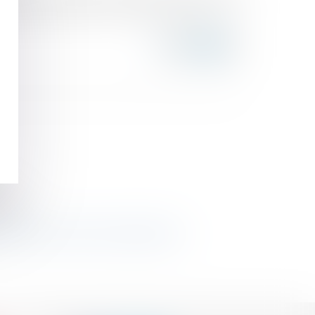
tion de ne pas confondre « domicile commun » et «
fants
ondement et portée de la jurisprudence