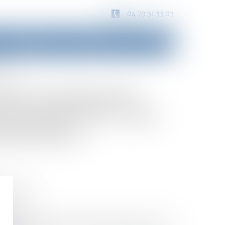
04 79 31 33 03
Consultation
Honoraires
Contact
rudence
ACS ne peut pas
vue par l’art. 796-
rtée de la
trimoniaux
nération (V. François Fruleux, Exonération totale