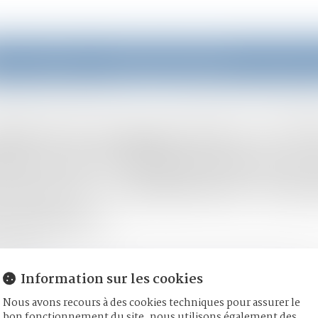
eil
Équipe
Domaines d'intervention
Actus
néficier de l’exonération prévue par l’art. 796-0-ter du CGI : fondement et portée de la jurisp
llatéral engagé dans un P
icier de l’exonération pré
 du CGI : fondement et po
prudence
/06/2026
mille, des personnes et de leur patrimoine
/
Couples et régime ma
Information sur les cookies
aurep.com
Nous avons recours à des cookies techniques pour assurer le
 après avoir rendu une décision relative à ce même régime d’exo
bon fonctionnement du site, nous utilisons également des