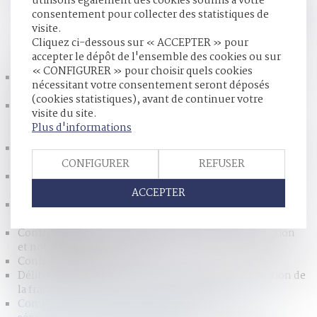
utilisons également des cookies soumis à votre
consentement pour collecter des statistiques de
visite.
HISTORIQUE
Cliquez ci-dessous sur « ACCEPTER » pour
accepter le dépôt de l'ensemble des cookies ou sur
« CONFIGURER » pour choisir quels cookies
Gestation pour autrui (GPA) : quelles sont les évolutions
nécessitant votre consentement seront déposés
du droit ?
(cookies statistiques), avant de continuer votre
Porter plainte pour violences sexuelles en France :
visite du site.
l’épreuve des femmes migrantes, transgenres et
Plus d'informations
travailleuses du sexe
Réforme des droits de succession : ce que propose la Cour
des comptes
CONFIGURER
REFUSER
Un partenaire de Pacs peut-il abandonner le domicile
« conjugal » ?
ACCEPTER
Mieux protéger les enfants victimes de violences
intrafamiliales
Confiscation d’un bien servant à commettre l’infraction
et notion de libre disposition
Contrat obsèques
Délit de mise à disposition d’instruments de facilitation de
la fraude fiscale : précisions administratives
Comment s'exerce l'autorité parentale des parents