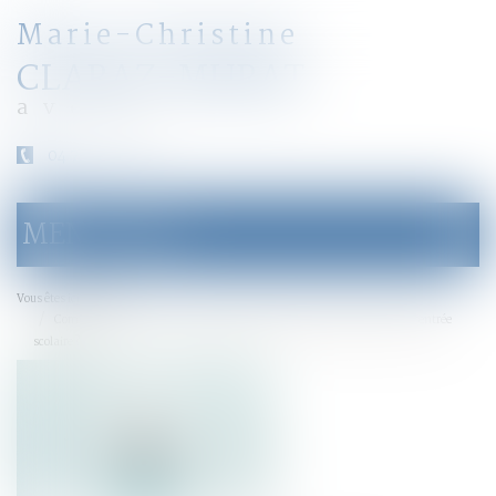
Marie-Christine
CLARAZ-MURAT
avocat
04 79 31 33 03
MENU
Ouvrir
le
menu
Accueil
Vous êtes ici :
Comment s'exerce l'autorité parentale des parents séparés lors de la rentrée
scolaire ?