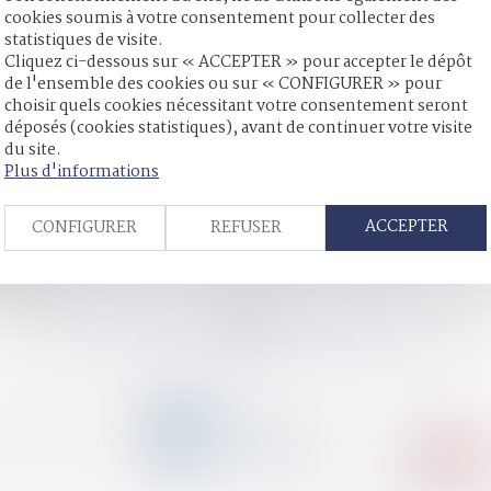
cookies soumis à votre consentement pour collecter des
statistiques de visite.
Cliquez ci-dessous sur « ACCEPTER » pour accepter le dépôt
de l'ensemble des cookies ou sur « CONFIGURER » pour
ne consiste pas à démontrer l’absence des conditions du placeme
choisir quels cookies nécessitant votre consentement seront
ée
déposés (cookies statistiques), avant de continuer votre visite
du site.
 légués à un mineur
Plus d'informations
'un lien internet renvoyant vers une vidéo de menaces de mort
age
ACCEPTER
CONFIGURER
REFUSER
r pour le père étranger, en vertu du principe d'intérêt supérieur
re ?
survivant
<<
<
...
78
79
80
81
82
83
84
...
>
>>
CONTACT
04 79 31 33 03