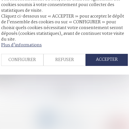
cookies soumis à votre consentement pour collecter des
statistiques de visite.
Cliquez ci-dessous sur « ACCEPTER » pour accepter le dépôt
de l'ensemble des cookies ou sur « CONFIGURER » pour
imentaires impayées " - Net Iris
choisir quels cookies nécessitant votre consentement seront
s et prévenir les agressions - Le blog-Le Monde
déposés (cookies statistiques), avant de continuer votre visite
t lors des séparations - Le Monde
du site.
Plus d'informations
s : premier bilan avant la généralisation du dispositif
ont vos droits ?
ACCEPTER
CONFIGURER
REFUSER
st accordée par le juge des tutelles - Le Particulier
portrait-robot de la victime de violences conjugales - Le Monde
foncière
ants
<<
<
...
116
117
118
119
120
121
122
...
>
CONTACT
04 79 31 33 03