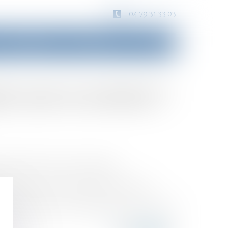
04 79 31 33 03
Consultation
Honoraires
Contact
s sont vos droits ?
 effets proches de ceux du mariage.
xe, d'avoir une relation stable et continue.
sous-entend que le concubinage doit être connu de