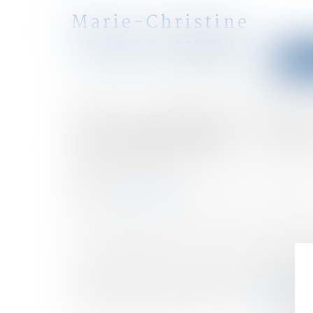
Marie-Christine
CLARAZ-MURAT
Accu
avocat
Accueil
Concubinage : Vous vivez en union libre, quels so
Vous êtes ici :
Concubinage : Vous 
Publié le :
23/03/2016
Droit de la famille, des personnes et de leur patri
Source :
www.net-iris.fr
Le concubinage est l'état de fait pour personnes d
L'union libre, définit en droit comme concubinage
Le caractère stable et continue du concubinage s
tous, du moins, ne pas être caché...
Lire la suite