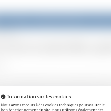
eil
Équipe
Domaines d'intervention
Actus
nt vos droits ?
vivez en union libre, quel
moine
'avoir une relation stable et continue. Il peut entraîner certains
 est le fait pour deux personnes de sexe différent ou de même se
Information sur les cookies
uppose qu'il doit avoir une certaine durée et une notoriété qui 
Nous avons recours à des cookies techniques pour assurer le
bon fonctionnement du site, nous utilisons également des