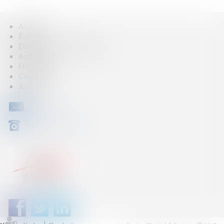
Accueil
Équipe
Domaines d'intervention
Actus
Honoraires
Contact
Articles
CONTACT
04 79 31 33 03