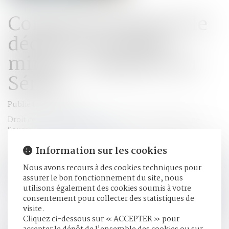
Congé de deuil pour le
décès d'un enfant
mineur : adoption au
Sénat
Publié le :
25/03/2020
Droit de la famille, des personnes et de leur patrimoine
Source :
www.juridiconline.com
Information sur les cookies
La proposition de loi portant à douze jours pour le décès
d’un enfant mineur ou à charge a été adoptée par les
Nous avons recours à des cookies techniques pour
sénateurs en première lecture, avec modifications...
Lire la
assurer le bon fonctionnement du site, nous
suite
utilisons également des cookies soumis à votre
consentement pour collecter des statistiques de
visite.
HISTORIQUE
Cliquez ci-dessous sur « ACCEPTER » pour