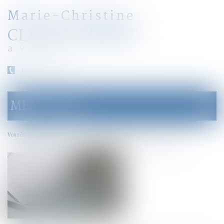
Marie-Christine
CLARAZ-MURAT
avocat
04 79 31 33 03
MENU
Ouvrir
le
menu
Accueil
Vous êtes ici :
Congé de deuil pour le décès d'un enfant mineur : adoption au Sénat