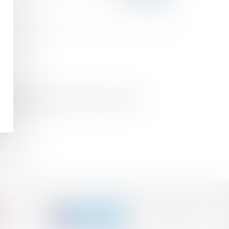
 la dissolution du mariage : QPC rejetée
es