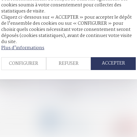
cookies soumis à votre consentement pour collecter des
statistiques de visite.
Cliquez ci-dessous sur « ACCEPTER » pour accepter le dépôt
ie son rapport annuel
de l'ensemble des cookies ou sur « CONFIGURER » pour
station compensatoire allouée avant le 1-7-2000 ?
choisir quels cookies nécessitant votre consentement seront
ation de la carte bancaire d'un proche
déposés (cookies statistiques), avant de continuer votre visite
du site.
on et augmentation des dommages et intérêts
Plus d'informations
us la forme de rente viagère pour compenser le préjudice causé par
ACCEPTER
CONFIGURER
REFUSER
né n’a pas à justifier d’un motif à sa demande
e quasi-usufruit : conditions de validité et précautions pratiqu
pour tous
<<
<
...
26
27
28
29
30
31
32
...
>
>>
CONTACT
04 79 31 33 03