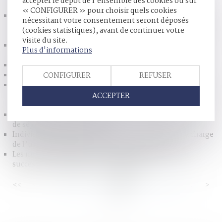
accepter le dépôt de l'ensemble des cookies ou sur
marquantes
« CONFIGURER » pour choisir quels cookies
Succession : champ d'application de la déductibilité des
nécessitant votre consentement seront déposés
indemnités versées au défunt en réparation de dommages
(cookies statistiques), avant de continuer votre
corporels
visite du site.
Anne-Sophie Letac : «Faut-il confisquer leur téléphone
Plus d'informations
portable aux enseignants ?» FIGAROVOX/TRIBUNE
Divorce : les rabbins de Grenoble frappent un grand coup
Premiers contentieux liés au divorce « sans juge »
CONFIGURER
REFUSER
Le projet de loi Schiappa : protection supplémentaire des
mineurs et lutte contre les agissements sexistes | Le Petit
ACCEPTER
Juriste
Mariage homosexuel: le conjoint d'un Européen a le droit
de séjour partout dans l'UE
Indivision : avance en capital sur le partage mise à la charge
de l’un des indivisaires - Éditions Francis Lefebvre
Les montants des frais de notaire à payer lors d’une
succession - Donations - Le Particulier
<<
<
...
89
90
91
92
93
94
95
...
>
>>