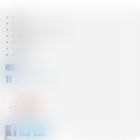
Accueil
Équipe
Domaines d'intervention
Actus
Honoraires
Contact
Articles
CONTACT
04 79 31 33 03