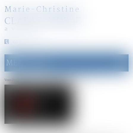
Marie-Christine
CLARAZ-MURAT
avocat
04 79 31 33 03
MENU
Ouvrir
le
menu
Accueil
Convention de divorce par acte d'avocat
Vous êtes ici :