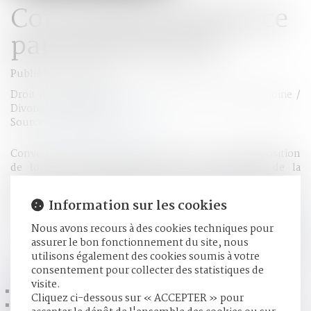
Convention de divorce
par acte d'avocat
Publié le :
03/07/2018
Droit de la famille, des personnes et de leur patrimoine
/
Divorce et séparation
Source :
www.tendancedroit.fr
Convention de divorce par acte d’avocat : une proposition
de loi pour une évolution et une sécurisation de la
procédure a été déposée. Elle tend à sécuriser et étendre la
procédure du divorce par consentement mutuel par acte
Information sur les cookies
sous seing privé contresigné par avocats...
Lire la suite
Nous avons recours à des cookies techniques pour
assurer le bon fonctionnement du site, nous
HISTORIQUE
utilisons également des cookies soumis à votre
consentement pour collecter des statistiques de
visite.
Convention de divorce par acte d'avocat
Cliquez ci-dessous sur « ACCEPTER » pour
Divorce, séparation : quatre décisions de jurisprudence