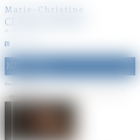
Marie-Christine
CLARAZ-MURAT
avocat
04 79 31 33 03
MENU
Ouvrir
le
menu
Accueil
Vous êtes ici :
La Cour de cassation s’oppose à la prolongation purement automatique des
détentions provisoires