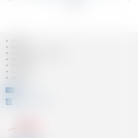
<<
<
...
65
66
67
68
69
70
71
...
>
>>
Accueil
Équipe
Domaines d'intervention
Actus
Honoraires
Contact
Articles
CONTACT
04 79 31 33 03