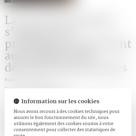
La Cour de cassation
s’oppose à la
prolongation purement
automatique des
détentions provisoires
Publié le :
17/07/2020
Droit pénal
/
Procédure pénale
Source :
www.lepetitjuriste.fr
Information sur les cookies
L’ordonnance n° 2020-303 du 25 mars 2020 prévoit, en son
Nous avons recours à des cookies techniques pour
article 16, la prolongation automatique de la détention
assurer le bon fonctionnement du site, nous
provisoire en matière correctionnelle et criminelle. Cet
utilisons également des cookies soumis à votre
article 16 a suscité de nombreuses critiques...
Lire la suite
consentement pour collecter des statistiques de