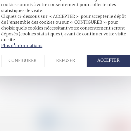
cookies soumis à votre consentement pour collecter des
statistiques de visite.
Cliquez ci-dessous sur « ACCEPTER » pour accepter le dépôt
poux commun en biens
de l'ensemble des cookies ou sur « CONFIGURER » pour
tre l’indignité des conditions de sa détention
choisir quels cookies nécessitant votre consentement seront
recomposée : quelles sont les règles légales ?
déposés (cookies statistiques), avant de continuer votre visite
 habituelle de l’enfant vers un État tiers : quelle juridiction com
du site.
 une meilleure information des consommateurs
Plus d'informations
la responsabilité de l'État ?
t mutuel cinq ans après
ACCEPTER
CONFIGURER
REFUSER
qué
ment d’hébergement est récupérable sur succession
hat du contrat d’assurance-vie, l’assureur ne peut modifier le c
<<
<
...
39
40
41
42
43
44
45
...
>
>>
CONTACT
04 79 31 33 03