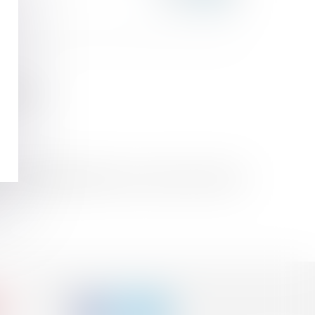
pétente ?
ontrat unilatéralement pour s’octroyer un droit de