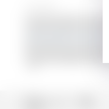
HISTORIQUE
Revendication de la qualité d’associé par un é
De la comparution du détenu lors du recours con
Transmission patrimoniale au sein d’une famille 
Transfert, en cours de procédure, de la résidence
Coût des frais d’obsèques : les solutions pour
Biens scellés dérobés et volés : jusqu'où s'arrête 
Bilan de la réforme du divorce par consentemen
Nouveaux droits du propriétaire du bien confis
L’aide sociale versée directement à l’établisse
En présence d’avances dépassant la valeur de rac
rachat
Accueil
Équipe
Domaines d'intervention
Actus
Honoraires
Contact