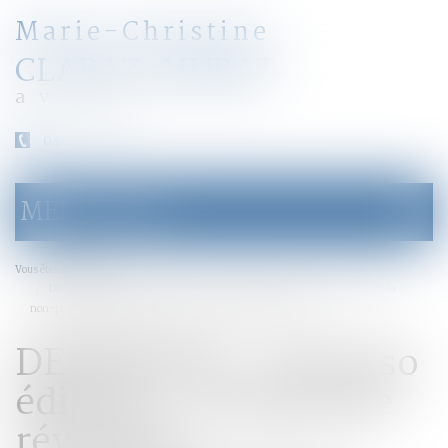
Marie-Christine
CLARAZ-MURAT
avocat
04 79 31 33 03
MENU
Ouvrir
le
menu
Accueil
Vous êtes ici :
DEFRÉNOIS - lextenso éditions - Pension de réversion : confirmation de la
non-prise en compte du pacs ou du concubinage - Defrenois
DEFRÉNOIS - lextenso
éditions - Pension de
réversion :