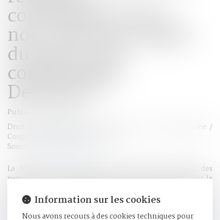
confirmation de la
non-prise en compte
du pacs ou du
concubinage -
Defrenois
Publié le :
29/12/2016
Droit de la famille, des personnes et de leur patrimoine
/
Couples et régime matrimoniaux
Source :
www.defrenois.fr
La législation actuelle limite le droit à réversion des
pensions aux couples mariés. Le partenaire de pacs ou le
concubin ne peut prétendre à rien, même s'il a eu un ou des
enfants avec la personne disparue. Au regard de ces
Information sur les cookies
éléments, un parlementaire a demandé au Gouvernement
Nous avons recours à des cookies techniques pour
s’il entendait supprimer la condition du mariage...
Lire la