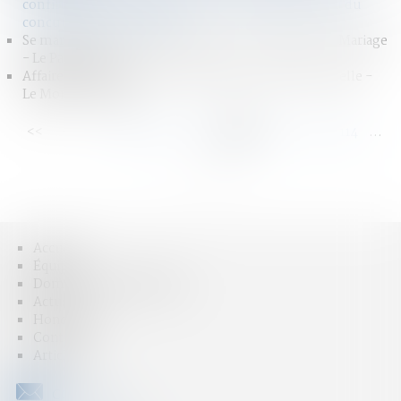
confirmation de la non-prise en compte du pacs ou du
concubinage - Defrenois
Se marier sans contrat de mariage : Les modalités - Mariage
- Le Particulier
Affaire Vincent Lambert : litige sur sa mise sous tutelle -
Le Monde du droit
<<
<
...
108
109
110
111
112
113
114
...
>
>>
Accueil
Équipe
Domaines d'intervention
Actus
Honoraires
Contact
Articles
CONTACT