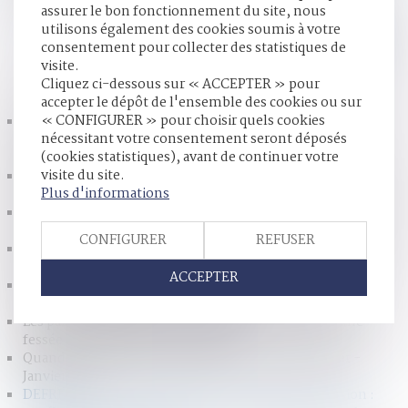
assurer le bon fonctionnement du site, nous
suite
utilisons également des cookies soumis à votre
consentement pour collecter des statistiques de
visite.
HISTORIQUE
Cliquez ci-dessous sur « ACCEPTER » pour
accepter le dépôt de l'ensemble des cookies ou sur
« CONFIGURER » pour choisir quels cookies
Le cabinet sera présent aux Etats Généraux du droit de la
nécessitant votre consentement seront déposés
famille et du patrimoine à PARIS les 26-27 janvier
(cookies statistiques), avant de continuer votre
prochain
visite du site.
Notre simulateur de calcul d'une pension alimentaire est à
Plus d'informations
jour pour 2017 - Enfants - Le Particulier
Pension de réversion : un plafond de ressources à 20 301 €
par an | Dossier Familial
CONFIGURER
REFUSER
Divorce : les pensions alimentaires sont mieux garanties |
Dossier Familial
ACCEPTER
Dans quels cas les troubles psychiques entraînent-ils
l'irresponsabilité pénale ? - Le figaro
Les parents ont désormais interdiction de donner une
fessée à leurs enfants - L'Express
Quand les époux divorcent sans juge - Le particulier -
Janvier 2017
DEFRÉNOIS - lextenso éditions - Pension de réversion :