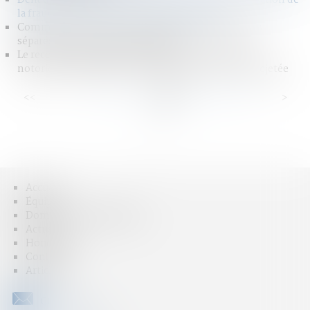
la fraude fiscale : précisions administratives
Comment s'exerce l'autorité parentale des parents
séparés lors de la rentrée scolaire ?
Le recours impossible de la délivrance de l’acte de
notoriété constatant une possession d’état : QPC rejetée
<<
<
...
14
15
16
17
18
19
20
...
>
>>
Accueil
Équipe
Domaines d'intervention
Actus
Honoraires
Contact
Articles
CONTACT