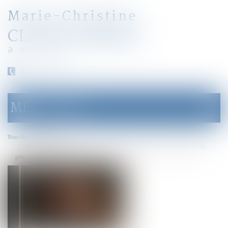
Marie-Christine
CLARAZ-MURAT
avocat
04 79 31 33 03
MENU
Ouvrir
le
menu
Accueil
Vous êtes ici :
Délit de mise à disposition d’instruments de facilitation de la fraude fiscale :
précisions administratives