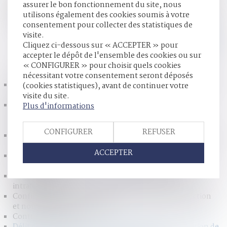
assurer le bon fonctionnement du site, nous
autonome de mise à disposition, à titre gratuit ou onéreux,
utilisons également des cookies soumis à votre
d’un ou de plusieurs moyens, services, actes ou
consentement pour collecter des statistiques de
instruments...
Lire la suite
visite.
Cliquez ci-dessous sur « ACCEPTER » pour
accepter le dépôt de l'ensemble des cookies ou sur
HISTORIQUE
« CONFIGURER » pour choisir quels cookies
nécessitant votre consentement seront déposés
Gestation pour autrui (GPA) : quelles sont les évolutions
(cookies statistiques), avant de continuer votre
du droit ?
visite du site.
Porter plainte pour violences sexuelles en France :
Plus d'informations
l’épreuve des femmes migrantes, transgenres et
travailleuses du sexe
CONFIGURER
REFUSER
Réforme des droits de succession : ce que propose la Cour
des comptes
ACCEPTER
Un partenaire de Pacs peut-il abandonner le domicile
« conjugal » ?
Mieux protéger les enfants victimes de violences
intrafamiliales
Confiscation d’un bien servant à commettre l’infraction
et notion de libre disposition
Contrat obsèques
Délit de mise à disposition d’instruments de facilitation de