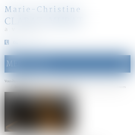
Marie-Christine
CLARAZ-MURAT
avocat
04 79 31 33 03
MENU
Ouvrir
le
menu
Accueil
Vous êtes ici :
Délit de solidarité : application immédiate des dispositions pénales plus douces