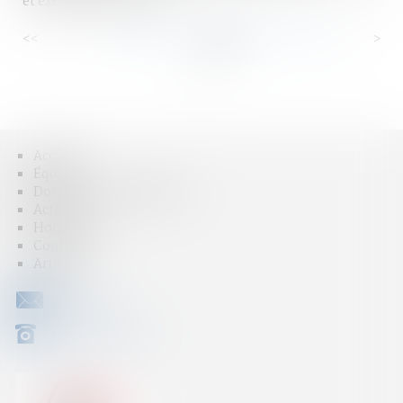
et exécution des peines
<<
<
...
82
83
84
85
86
87
88
...
>
>>
Accueil
Équipe
Domaines d'intervention
Actus
Honoraires
Contact
Articles
CONTACT
04 79 31 33 03