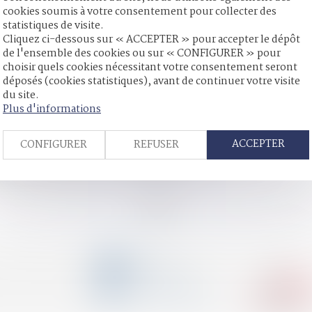
cookies soumis à votre consentement pour collecter des
statistiques de visite.
Cliquez ci-dessous sur « ACCEPTER » pour accepter le dépôt
er la mention du décès de l'enfant majeur ?
de l'ensemble des cookies ou sur « CONFIGURER » pour
la saisine directe de la chambre de l’instruction
choisir quels cookies nécessitant votre consentement seront
cte d'avocat
déposés (cookies statistiques), avant de continuer votre visite
 peut constituer un avantage constitutif d’une donation indirecte
du site.
procédurales distinctes
Plus d'informations
pour consentir à un partage
es
ACCEPTER
CONFIGURER
REFUSER
 peuvent débloquer leur épargne salariale à tout moment
urs de la manifestation non déclarée à Paris ?
<<
<
...
66
67
68
69
70
71
72
...
>
>>
CONTACT
04 79 31 33 03