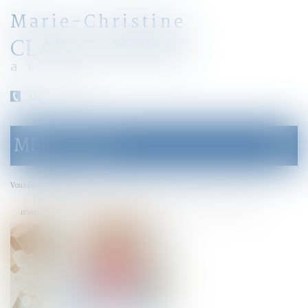
Marie-Christine
CLARAZ-MURAT
avocat
04 79 31 33 03
MENU
Ouvrir
le
menu
Accueil
Vous êtes ici :
Dépôt d'une proposition de loi pour l'extension du droit à la pension de
réversion aux couples liés par un Pacs