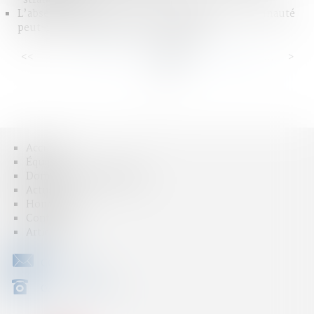
L’absence de liquidation et de partage de la communauté
peut-il constituer un recel successoral ?
<<
<
...
70
71
72
73
74
75
76
...
>
>>
Accueil
Équipe
Domaines d'intervention
Actus
Honoraires
Contact
Articles
CONTACT
04 79 31 33 03