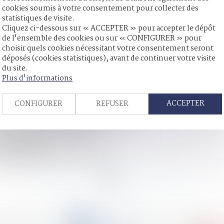
cookies soumis à votre consentement pour collecter des
té prononcés, soit 54 % des procédures...
Lire la suite
statistiques de visite.
Cliquez ci-dessous sur « ACCEPTER » pour accepter le dépôt
de l'ensemble des cookies ou sur « CONFIGURER » pour
choisir quels cookies nécessitant votre consentement seront
déposés (cookies statistiques), avant de continuer votre visite
t mutuel sans passage devant un juge - Le Monde
du site.
i va changer avec la «justice du XXIe siècle»
Plus d'informations
 France Inter
tion judiciaire ouverte à Auch - France 3 Midi-Pyrénées
ACCEPTER
CONFIGURER
REFUSER
e les avocats peuvent faire pour vous
 Non au divorce sans juge !
de conflit transfrontalier pour la garde
neurs transversale et efficace"
on alimentaire
imentaires impayées " - Net Iris
<<
<
...
115
116
117
118
119
120
121
...
>
>
CONTACT