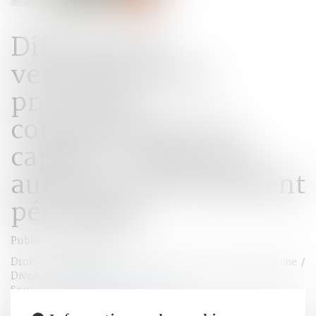
Difficulté de
versement de la
prestation
compensatoire en
capital : le juge peut
autoriser un versement
périodique
Publié le :
14/06/2023
Droit de la famille, des personnes et de leur patrimoine
/
Divorce et séparation
Source :
www.lemag-juridique.com