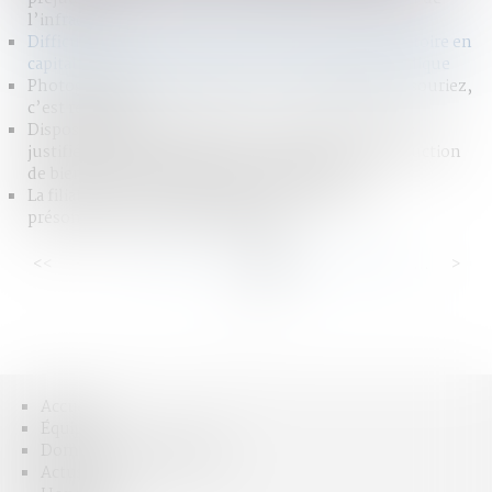
l’infraction
Difficulté de versement de la prestation compensatoire en
capital : le juge peut autoriser un versement périodique
Photographies d’un suspect sur la voie publique : souriez,
c’est régulier !
Dispositif antirapprochement : la mesure n’est pas
justifiée à défaut de lien entre l’infraction de destruction
de bien d’autrui en raison du lien conjugal
La filiation par reconnaissance repose sur une
présomption de réalité biologique
<<
<
...
30
31
32
33
34
35
36
...
>
>>
Accueil
Équipe
Domaines d'intervention
Actus