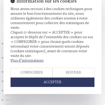
Information sur les cookies
Saisie d’un litige entre deux époux, la Cour de cassation a
rappelé, le 1er juin dernier, que lorsque le débiteur de la
Nous avons recours à des cookies techniques pour
prestation compensatoire n'est pas en mesure de verser le
assurer le bon fonctionnement du site, nous
capital dans les conditions prévues...
Lire la suite
utilisons également des cookies soumis à votre
consentement pour collecter des statistiques de
visite.
HISTORIQUE
Cliquez ci-dessous sur « ACCEPTER » pour
accepter le dépôt de l'ensemble des cookies ou sur
« CONFIGURER » pour choisir quels cookies
La décision qui se prononce sur une récompense calculée
nécessitant votre consentement seront déposés
selon le profit subsistant sans fixer la date de jouissance
(cookies statistiques), avant de continuer votre
divise est dépourvue de l’autorité de chose jugée
visite du site.
Fixation de la résidence de l’enfant et compétence
Plus d'informations
internationale du juge en cas de modification de la
résidence en cours de procédure
Vers une simplification des procédures de partage
CONFIGURER
REFUSER
judiciaire des indivisions
Nouvelle définition de la prise illégale d’intérêts : tout
ACCEPTER
changer pour que rien ne change
Pas d’indemnité d’occupation en l’absence d'indivision
en jouissance entre les époux nus-propriétaires
Abus de biens sociaux : l’associé peut se prévaloir d’un
préjudice propre, distinct et découlant directement de