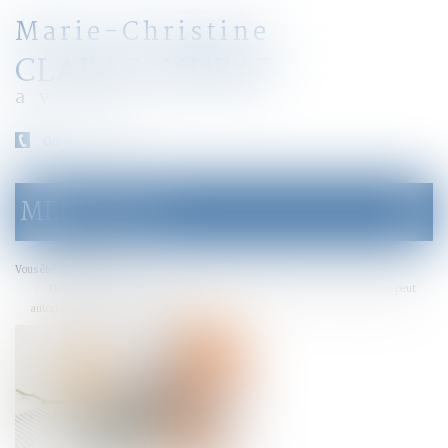
Marie-Christine
CLARAZ-MURAT
avocat
04 79 31 33 03
MENU
Ouvrir
le
menu
Accueil
Vous êtes ici :
Difficulté de versement de la prestation compensatoire en capital : le juge peut
autoriser un versement périodique