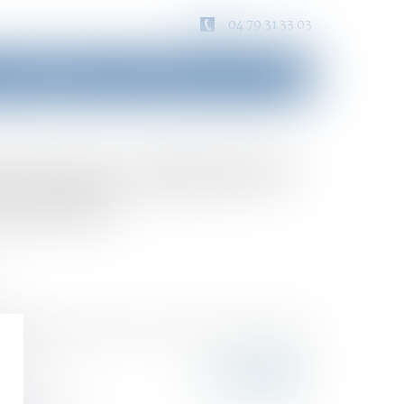
04 79 31 33 03
Consultation
Honoraires
Contact
 d'escort-girl prive
satoire
tivité et jugent qu’ils ne peuvent constater de
e