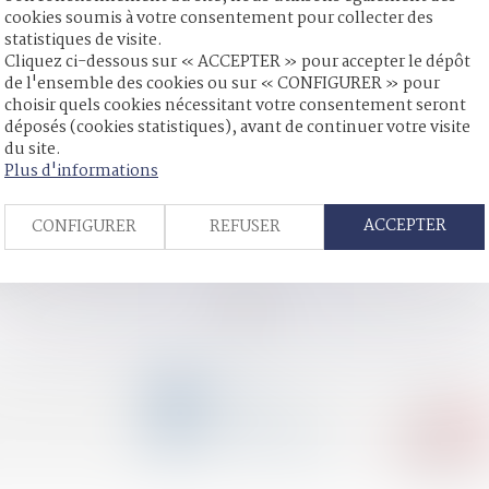
cookies soumis à votre consentement pour collecter des
statistiques de visite.
tuer à la succession du nu-propriétaire prédécédé
Cliquez ci-dessous sur « ACCEPTER » pour accepter le dépôt
Code civil
de l'ensemble des cookies ou sur « CONFIGURER » pour
hauteur de la faute qu’elle a commise
choisir quels cookies nécessitant votre consentement seront
é pour dol d'une donation-partage
déposés (cookies statistiques), avant de continuer votre visite
ogiques : une proposition de loi sur l’adoption débattue à l’Ass
du site.
des dons familiaux à hauteur de 100 000 euros par don
Plus d'informations
ve l'épouse de prestation compensatoire
ACCEPTER
CONFIGURER
REFUSER
u logement commun ?
es
<<
<
...
61
62
63
64
65
66
67
...
>
>>
CONTACT
04 79 31 33 03