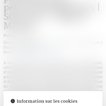
peuvent être produits |
SOS conso - Blog Le
Monde
Publié le :
27/03/2017
Droit de la famille, des personnes et de leur patrimoine
/
Divorce et séparation
Source :
sosconso.blog.lemonde.fr
A une dizaine de jours d’intervalle, deux cours d’appel,
celle d’Angers (Maine-et-Loire) et celle de Paris viennent
d’ordonner que les journaux intimes d’un époux soient
produits dans leur procédure de divorce. Dans l’affaire
d’Angers – que nous a transmis Pierre Redoutey, animateur
du site ONB-France – l’épouse, Diane G., introduit une
requête en divorce pour faute, en octobre 2011. Le juge aux
affaires familiales du Mans (Sarthe) prononce le divorce aux
Information sur les cookies
torts exclusifs du mari. Diane, trouvant insuffisantes les
dispositions financières qui accompagnent ce jugement,