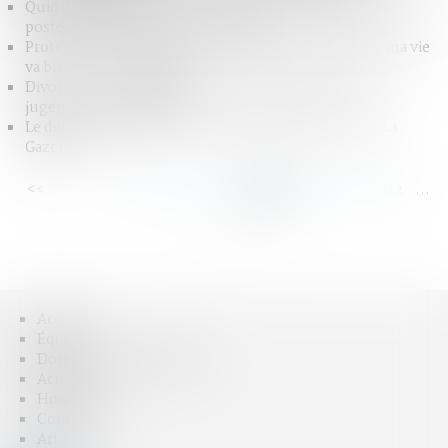
Quid des droits de succession en cas révision du PLU
postérieure au décès - Fiscalonline
Protection de l’enfance : « C’est grâce au foyer que ma vie
va bien » - Via Le Monde
Divorce : il faut rester fidèle entre la séparation et le
jugement - Le Monde
Le délai de déclaration de naissance porté à 5 jours - La
Gazette
<<
<
...
106
107
108
109
110
111
112
...
>
>>
Accueil
Équipe
Domaines d'intervention
Actus
Honoraires
Contact
Articles