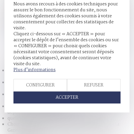
Nous avons recours à des cookies techniques pour
fait appel. A cette occasion, le mari, Jean-Louis, soutient
assurer le bon fonctionnement du site, nous
qu’elle a obtenu frauduleusement son journal intime et
utilisons également des cookies soumis à votre
des photomontages compromettants. Or «l’article 259-1
consentement pour collecter des statistiques de
du code civil dispose qu’un époux ne peut verser aux débats
visite.
un élément de preuve obtenu par violence ou fraude »...
Cliquez ci-dessous sur « ACCEPTER » pour
Lire la suite
accepter le dépôt de l'ensemble des cookies ou sur
« CONFIGURER » pour choisir quels cookies
nécessitant votre consentement seront déposés
HISTORIQUE
(cookies statistiques), avant de continuer votre
visite du site.
Plus d'informations
La médiation familiale est rendue obligatoire dans 11
tribunaux - Divorce - Le Particulier
Divorce : journal intime et photomontages peuvent être
CONFIGURER
REFUSER
produits | SOS conso - Blog Le Monde
Le nom d'usage n'est qu'un nom d'emprunt - 20/03/2017
ACCEPTER
- La Nouvelle République
Rétablissement du délit de forfaiture dans le code pénal :
dépôt à l'AN - Le Monde du Droit
quels délais de prescription ? | service-public.fr
Choix du nom de l’enfant : il faut bien réfléchir… - La
Gazette du Palais