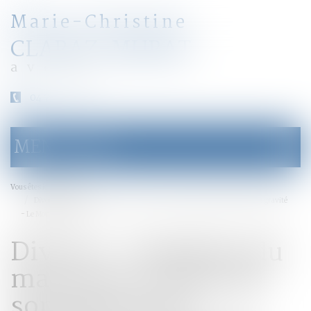
Marie-Christine
CLARAZ-MURAT
avocat
04 79 31 33 03
MENU
Ouvrir
le
menu
Accueil
Vous êtes ici :
Divorce : l’adultère du mari avec la sœur de son épouse est dépourvu de gravité
- Le Monde du Droit
Divorce : l’adultère du
mari avec la sœur de
son épouse est