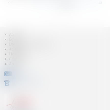
<<
<
...
104
105
106
107
108
109
110
...
>
>>
Accueil
Équipe
Domaines d'intervention
Actus
Honoraires
Contact
Articles
CONTACT
04 79 31 33 03