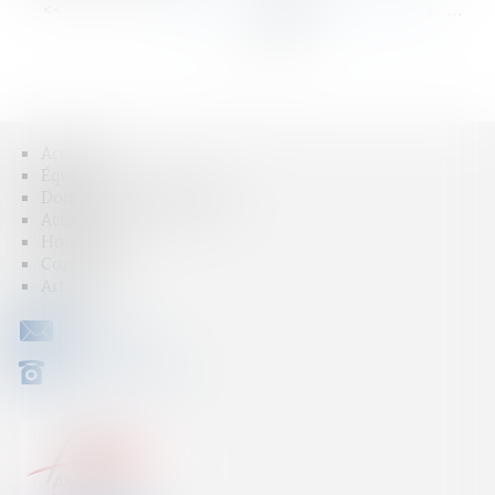
<<
<
...
95
96
97
98
99
100
101
...
>
>>
Accueil
Équipe
Domaines d'intervention
Actus
Honoraires
Contact
Articles
CONTACT
04 79 31 33 03