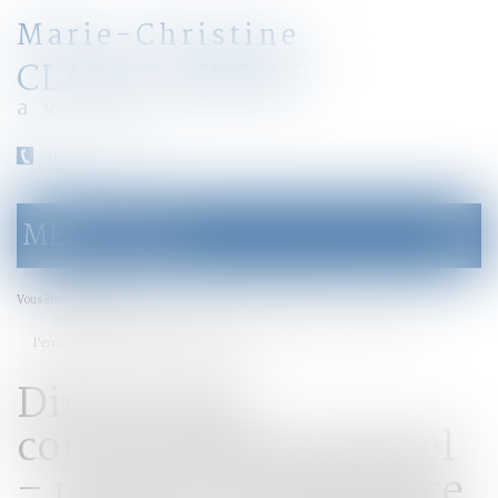
Marie-Christine
CLARAZ-MURAT
avocat
04 79 31 33 03
MENU
Ouvrir
le
menu
Accueil
Vous êtes ici :
Divorce par consentement mutuel – retours d’expérience : résultats de
l’enquête | Conseil national des barreaux
Divorce par
consentement mutuel
– retours d’expérience