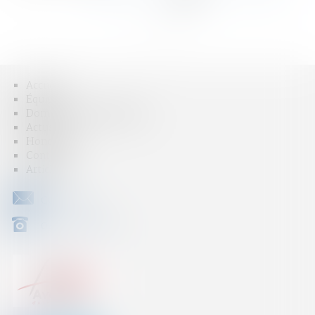
>
>>
Accueil
Équipe
Domaines d'intervention
Actus
Honoraires
Contact
Articles
CONTACT
04 79 31 33 03