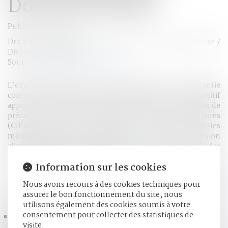
Dossier Familial
Publié le :
06/01/2017
Droit de la famille, des personnes et de leur patrimoine
/
Divorce et séparation
Source :
www.dossierfamilial.com
L’expérimentation dans vingt départements de la garantie
contre les impayés a donné de bons résultats. Ce dispositif
apporte une aide concrète aux parents isolés en situation de
précarité. La garantie d’impayés de pensions alimentaires
(GIPA) serait une aide efficace pour soutenir les familles
monoparentales qui perçoivent une faible pension
alimentaire ou ne la perçoivent plus. La Caisse nationale des
allocations familiales (Cnaf)
Lire la suite
Information sur les cookies
Nous avons recours à des cookies techniques pour
HISTORIQUE
assurer le bon fonctionnement du site, nous
utilisons également des cookies soumis à votre
consentement pour collecter des statistiques de
Le cabinet sera présent aux Etats Généraux du droit de la
visite.
famille et du patrimoine à PARIS les 26-27 janvier