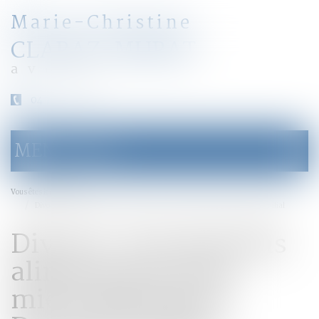
Marie-Christine
CLARAZ-MURAT
avocat
04 79 31 33 03
MENU
Ouvrir
le
menu
Accueil
Vous êtes ici :
Divorce : les pensions alimentaires sont mieux garanties | Dossier Familial
Divorce : les pensions
alimentaires sont
mieux garanties |