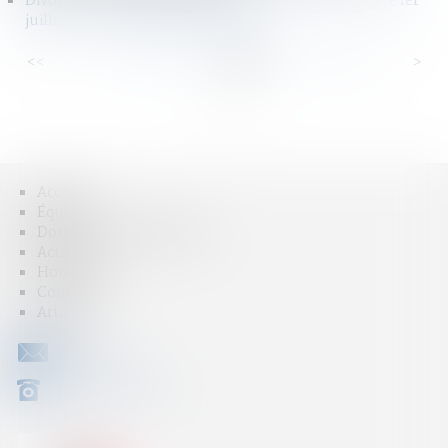
Divorce : la révision des rentes viagères fixées avant le 1er
juillet 2000 est constitutionnelle
<<
<
...
58
59
60
61
62
63
64
...
>
>>
Accueil
Équipe
Domaines d'intervention
Actus
Honoraires
Contact
Articles
CONTACT
04 79 31 33 03