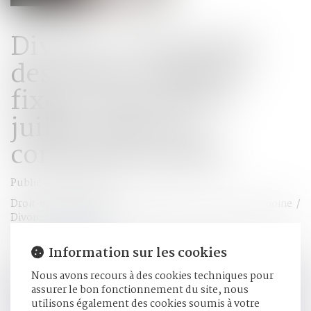
Divorce : la révision
des rentes viagères
fixées avant le 1er
juillet 2000 est
constitutionnelle
Publié le :
17/02/2021
Droit de la famille, des personnes et de leur patrimoine
/
Divorce et séparation
Source :
www.efl.fr
Information sur les cookies
Les dispositions de l’article 33-VI de la loi du 26 mai 2004
Nous avons recours à des cookies techniques pour
prévoyant les conditions de révision des prestations
assurer le bon fonctionnement du site, nous
compensatoires fixées sous forme de rente viagère avant le
utilisons également des cookies soumis à votre
1er juillet 2000 sont conformes à la Constitution...
Lire la