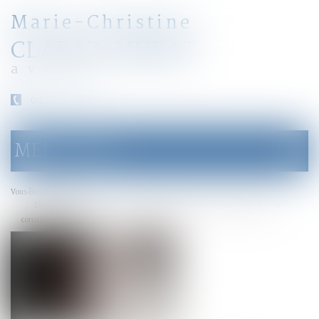
Marie-Christine
CLARAZ-MURAT
avocat
04 79 31 33 03
MENU
Ouvrir
le
menu
Accueil
Vous êtes ici :
Divorce : la révision des rentes viagères fixées avant le 1er juillet 2000 est
constitutionnelle