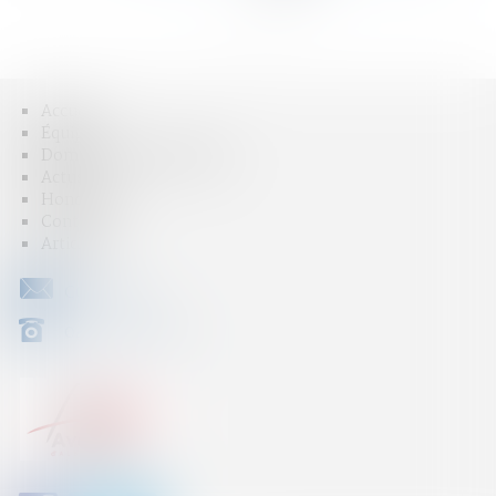
>
>>
Accueil
Équipe
Domaines d'intervention
Actus
Honoraires
Contact
Articles
CONTACT
04 79 31 33 03