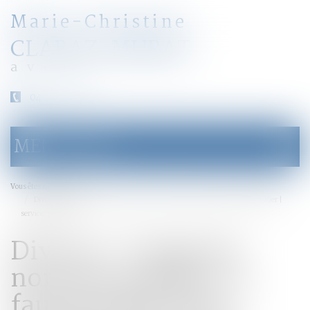
Marie-Christine
CLARAZ-MURAT
avocat
04 79 31 33 03
MENU
Ouvrir
le
menu
Accueil
Vous êtes ici :
Divorce -Usage du nom du conjoint : il faut justifier d'un intérêt particulier |
service-public.fr
Divorce -Usage du
nom du conjoint : il
faut justifier d'un