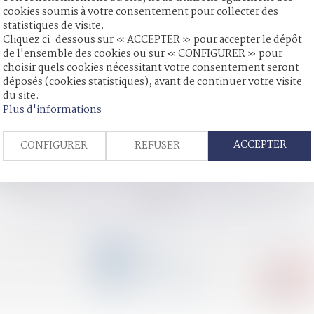
cookies soumis à votre consentement pour collecter des
statistiques de visite.
 victimes
Cliquez ci-dessous sur « ACCEPTER » pour accepter le dépôt
aux organismes de prestations sociales
de l'ensemble des cookies ou sur « CONFIGURER » pour
cipe d'égalité
choisir quels cookies nécessitant votre consentement seront
 cas de divorce
déposés (cookies statistiques), avant de continuer votre visite
d’imputation des libéralités
du site.
ostérieurement à la dissolution de la communauté ne constitue p
Plus d'informations
aide d’urgence de la CAF pour les victimes ?
e l’acte de naissance annoté suffit pour hériter
ACCEPTER
CONFIGURER
REFUSER
arche ?
n pour 2024.
<<
<
...
22
23
24
25
26
27
28
...
>
>>
CONTACT
04 79 31 33 03