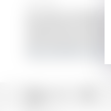
HISTORIQUE
Violence conjugale : de nouvelles aides pour les
Sanction pour fausse ou incomplète déclaration 
QPC : partage de l'indivision successorale et prin
Prestation compensatoire : ce qu'il faut savoir en
Gratification du conjoint survivant et modalités 
L’acquisition par un époux de parts sociales p
Violences conjugales : quel est le montant de l’
Enfant né hors mariage légitimé : la production d
Droit de succession immobilier : comment ça m
Les barèmes des droits de succession et donatio
Accueil
Équipe
Domaines d'intervention
Actus
Honoraires
Contact
Articles