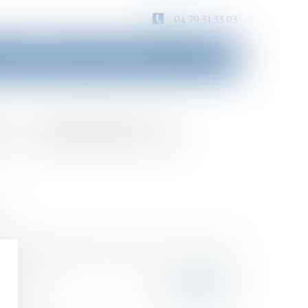
04 79 31 33 03
Consultation
Honoraires
Contact
r : comment ça
on
onial, à partir duquel la masse successorale est
e la suite