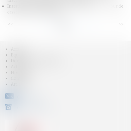
inscrire son action dans le droit commun
Interdiction de captation en cours d’audience : la Cour de
cassation confirme la règle
<<
<
...
7
8
9
10
11
12
13
...
>
>>
Accueil
Équipe
Domaines d'intervention
Actus
Honoraires
Contact
Articles
CONTACT
04 79 31 33 03