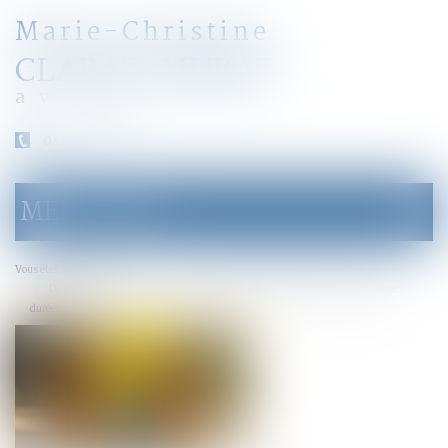
Marie-Christine
CLARAZ-MURAT
avocat
04 79 31 33 03
MENU
Ouvrir
le
menu
Accueil
Vous êtes ici :
Droit de visite en espace de rencontre : l’obligation pour le juge de fixer une
durée