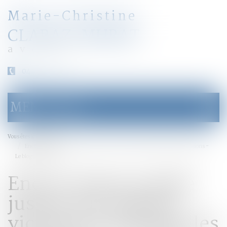
Marie-Christine
CLARAZ-MURAT
avocat
04 79 31 33 03
MENU
Ouvrir
le
menu
Accueil
Vous êtes ici :
Encore mieux rendre justice aux enfants victimes et prévenir les agressions -
Le blog-Le Monde
Encore mieux rendre
justice aux enfants
victimes et prévenir les