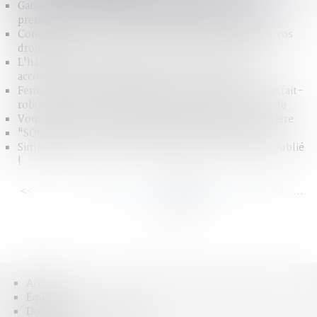
Garantie contre les pensions alimentaires impayées :
premier bilan avant la généralisation du dispositif
Concubinage : Vous vivez en union libre, quels sont vos
droits ?
L'habilitation familiale pour protéger un proche est
accordée par le juge des tutelles - Le Particulier
Femme, jeune, plus diplômée que son conjoint : portrait-
robot de la victime de violences conjugales - Le Monde
Vous divorcez ? Vous n’échapperez pas à la taxe foncière
"SOS papa": Ils réclament le retour de leurs enfants
Simplification du droit de la famille : le décret enfin publié
!
<<
<
...
116
117
118
119
120
121
122
...
>
>>
Accueil
Équipe
Domaines d'intervention