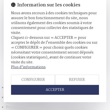
Information sur les cookies
le rapport du dr Strauss étant opportunément relayé en
1982 par l’affaire du petit David, l’enfant du placard. La
Nous avons recours à des cookies techniques pour
circulaire interministérielle de 1983 et ses quatre circulaires
assurer le bon fonctionnement du site, nous
d’application ont marqué le coup d’envoi de la mobilisation
utilisons également des cookies soumis à votre
publique qui s’est traduite ensuite dans des textes comme
consentement pour collecter des statistiques de
la loi du 10 juillet 1989 sur la maltraitance à enfants ou des
visite.
dispositifs comme la cellule de recueil de signalements des
Cliquez ci-dessous sur « ACCEPTER » pour
enfants en danger créée en 2007.
accepter le dépôt de l'ensemble des cookies ou sur
En 1985 on a enfin abordé la question des violences
« CONFIGURER » pour choisir quels cookies
sexuelles, spécialement de l’inceste, mais ce n’est qu’en
nécessitant votre consentement seront déposés
2016 - loi du 16 mars - qu’explicitement notre droit pénal
(cookies statistiques), avant de continuer votre
s’est doté d’une infraction à ce nom...
Lire la suite
visite du site.
Plus d'informations
HISTORIQUE
CONFIGURER
REFUSER
Encore mieux rendre justice aux enfants victimes et
ACCEPTER
prévenir les agressions - Le blog-Le Monde
Les femmes davantage pénalisées financièrement lors des
séparations - Le Monde
Pension alimentaire garantie - Le parisien