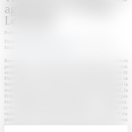
agressions - Le blog-
Le Monde
Publié le :
12/04/2016
Droit de la famille, des personnes et de leur patrimoine
Source :
jprosen.blog.lemonde.fr
Beaucoup a été fait ces dernières décennies pour mieux
protéger les enfants contre les violences qui, non
seulement les menacent, mais les frappent. En 1981 le dr
Pierre Strauss a su réveiller une France endormie sur sa
bonne conscience et convaincue que, sans avoir éradiqué la
maltraitance, elle la contenait et savait y répondre. Bref, la
France du lendemain des Trente glorieuses ne pouvait pas
être maltraitante à l’égard des enfants et … de femmes.
C’était négliger la chape de plomb qui recouvrait ces
violences. C’était déjà négliger l’ampleur et la diversité du
phénomène, dans toutes les strates de la société et en tous
lieux.
On a d’abord redécouvert les violences physiques à enfants,