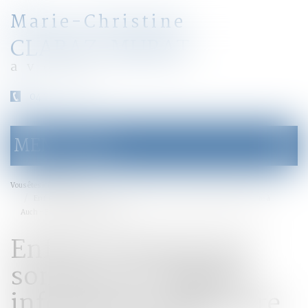
Marie-Christine
CLARAZ-MURAT
avocat
04 79 31 33 03
MENU
Ouvrir
le
menu
Accueil
Vous êtes ici :
Enfant emmené par son père en Algérie : information judiciaire ouverte à
Auch - France 3 Midi-Pyrénées
Enfant emmené par
son père en Algérie :
information judiciaire