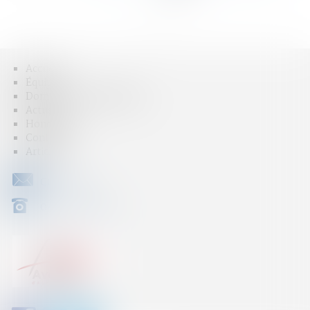
>
>>
Accueil
Équipe
Domaines d'intervention
Actus
Honoraires
Contact
Articles
CONTACT
04 79 31 33 03