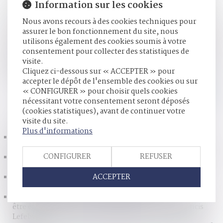
Information sur les cookies
les aspects civils de l’enlèvement international d’enfants.
Dans ce dossier, à la suite d’un divorce prononcé en Israël,
Nous avons recours à des cookies techniques pour
les modalités d’exercice de l’autorité parentale avaient été
assurer le bon fonctionnement du site, nous
définies par un juge israélien. La mère et l’enfant avaient
utilisons également des cookies soumis à votre
quitté Israël pour rejoindre la France. Le père avait alors saisi
consentement pour collecter des statistiques de
un juge français sur le fondement de la Convention du 25
visite.
octobre 1980, pour obtenir le retour de l’enfant en Israël.
Cliquez ci-dessous sur « ACCEPTER » pour
Deux difficultés spécifiques ont alors surgi...
Lire la suite
accepter le dépôt de l'ensemble des cookies ou sur
« CONFIGURER » pour choisir quels cookies
nécessitant votre consentement seront déposés
(cookies statistiques), avant de continuer votre
HISTORIQUE
visite du site.
Plus d'informations
Transmission : les choix des familles recomposées - Les
Echos
CONFIGURER
REFUSER
Divorce : l’adultère du mari avec la sœur de son épouse est
dépourvu de gravité - Le Monde du Droit
ACCEPTER
La nouvelle place des enfants dans le divorce par
consentement mutuel de leurs parents
Majeurs protégés : le certificat médical circonstancié peut
être établi à partir de pièces médicales - Éditions Francis
Lefebvre