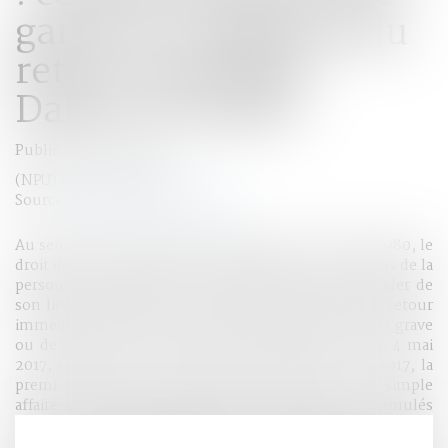
garde et conditions du
retour immédiat -
Dalloz Actualité
Publié le :
24/05/2017
(NPU) Droit de la famille
Source :
www.dalloz-actualite.fr
Au sens de la convention de La Haye du 25 octobre 1980, le
droit de garde comprend le droit portant sur les soins de la
personne de l’enfant et en particulier celui de décider de
son lieu de résidence. Il peut être fait exception au retour
immédiat de l’enfant s’il existe un risque de danger grave
ou de création d’une situation intolérable. Civ. 1re, 4 mai
2017, F-P+B, n° 17-11.031 Par son arrêt du 4 mai 2017, la
première chambre civile fournit, à partir d’une simple
affaire d’espèce, des éléments intéressants et formulés
dans un esprit pédagogique sur les conditions de mise en
œuvre de la Convention de La Haye du 25 octobre 1980 sur