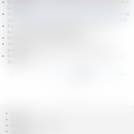
Quel régime matrimonial s’applique aux époux expatriés ?
Le Monde
Enlèvement international d’enfants : contours du droit de
garde et conditions du retour immédiat - Dalloz Actualité
Pacs : il pourra être signé en mairie à partir du 1er
novembre 2017 | Dossier Familial
Héritage : les erreurs à éviter - MACSF
Pas d'inscription de "sexe neutre" à l'état civil - Le
particulier
Délai de prescription pénale : comment ça marche? - La
Montagne
<<
<
...
104
105
106
107
108
109
110
...
>
>>
Accueil
Équipe
Domaines d'intervention
Actus