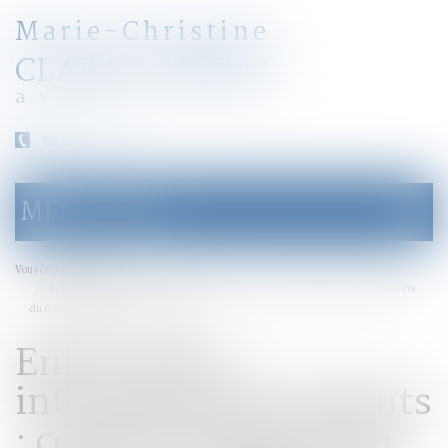
Marie-Christine
CLARAZ-MURAT
avocat
04 79 31 33 03
MENU
Ouvrir
le
menu
Accueil
Vous êtes ici :
Enlèvement international d’enfants : contours du droit de garde et conditions
du retour immédiat - Dalloz Actualité
Enlèvement
international d’enfants
: contours du droit de