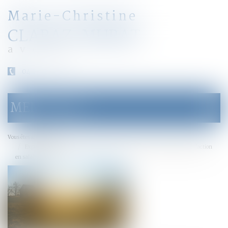
Marie-Christine
CLARAZ-MURAT
avocat
04 79 31 33 03
MENU
Ouvrir
le
menu
Accueil
Vous êtes ici :
Exploitation gérée par chaque parent successivement : prescription de l’action
en salaire différé