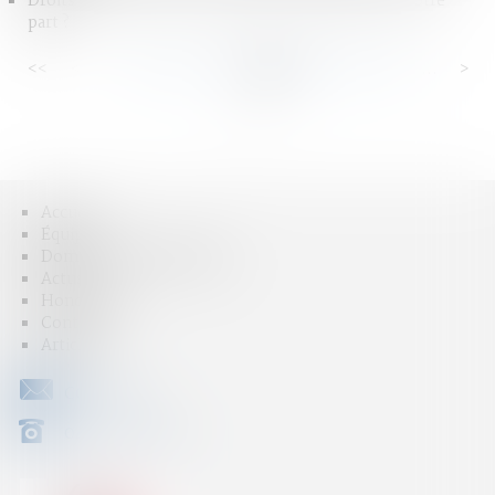
Droits de succession : que devrez-vous payer sur votre
part ?
<<
<
...
84
85
86
87
88
89
90
...
>
>>
Accueil
Équipe
Domaines d'intervention
Actus
Honoraires
Contact
Articles
CONTACT
04 79 31 33 03