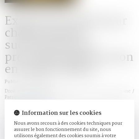
Exploitation gérée par
chaque parent
successivement :
prescription de l’action
en salaire différé
Publié le :
28/11/2018
Droit de la famille, des personnes et de leur patrimoine
/
Patrimoine et succession
Source :
www.efl.fr
Information sur les cookies
Un descendant doit revendiquer sa créance de salaire différé
Nous avons recours à des cookies techniques pour
à compter du décès de son père dès lors qu’il a travaillé sur
assurer le bon fonctionnement du site, nous
le fonds agricole uniquement pendant l’exploitation de ce
utilisons également des cookies soumis à votre
dernier et non pendant l’exploitation par sa mère, qui a