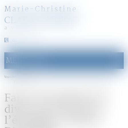
Marie-Christine
CLARAZ-MURAT
avocat
04 79 31 33 03
MENU
Ouvrir
le
menu
Accueil
Vous êtes ici :
Faire reconnaitre un divorce prononcé à l’étranger - France-Diplomatie
Faire reconnaitre un
divorce prononcé à
l’étranger - France-