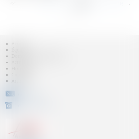
<<
<
...
109
110
111
112
113
114
115
...
>
>>
Accueil
Équipe
Domaines d'intervention
Actus
Honoraires
Contact
Articles
CONTACT
04 79 31 33 03