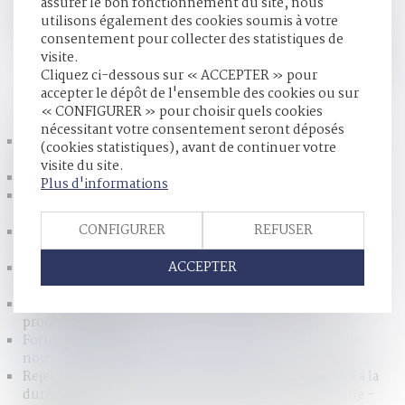
assurer le bon fonctionnement du site, nous
avocats se sont répartis dans les différents ateliers
utilisons également des cookies soumis à votre
proposés...
Lire la suite
consentement pour collecter des statistiques de
visite.
Cliquez ci-dessous sur « ACCEPTER » pour
accepter le dépôt de l'ensemble des cookies ou sur
HISTORIQUE
« CONFIGURER » pour choisir quels cookies
nécessitant votre consentement seront déposés
Pour une meilleure protection de l’enfant : adoption au
(cookies statistiques), avant de continuer votre
Sénat en nouvelle lecture
visite du site.
Concubinage : Le sort du prêt immobilier à la séparation
Plus d'informations
Tribunal de Créteil : les droits de visite entre parents et
enfants mieux encadrés
CONFIGURER
REFUSER
Des pères divorcés privés de cartes Familles nombreuses...
Le Monde
ACCEPTER
Si le majeur sous tutelle décide de comparaître sans
l’assistance d’un avocat - La Gazette du Palais
Les magistrats vent debout contre la réforme de la
procédure pénale
Forum Famille Dalloz » Retour sur les EGDF2016 : du
nouveau sur l’article 267 du code civil
Rejet d'une QPC portant sur les dispositions relatives à la
durée de la détention provisoire en matière délictuelle -