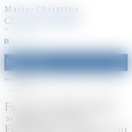
Marie-Christine
CLARAZ-MURAT
avocat
04 79 31 33 03
MENU
Ouvrir
le
menu
Accueil
Vous êtes ici :
Forum Famille Dalloz » Retour sur les EGDF2016 : du nouveau sur l’article
267 du code civil
Forum Famille Dalloz
» Retour sur les
EGDF2016 : du nouveau