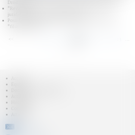
Droit Lamy
"Revenge porn" : cet amendement comble un vide
juridique. Il protège enfin les victimes
Pour la CEDH, un enfant a intérêt à voir reconnue sa
"filiation réelle"
<<
<
...
117
118
119
120
121
122
123
...
>
>>
Accueil
Équipe
Domaines d'intervention
Actus
Honoraires
Contact
Articles
CONTACT