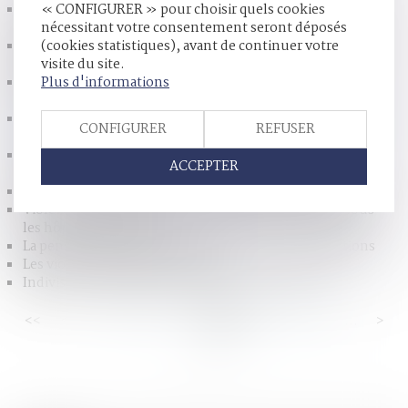
Le jugement doit comporter des motifs propres pour
« CONFIGURER » pour choisir quels cookies
justifier la décision
nécessitant votre consentement seront déposés
Régime matrimonial : présomption simple pour la loi du
(cookies statistiques), avant de continuer votre
premier domicile conjugal
visite du site.
Harcèlement scolaire : un questionnaire pour tous les
Plus d'informations
élèves à partir du CE2 à la rentrée
Fouille irrégulière d’un véhicule sans grief pour le mis en
CONFIGURER
REFUSER
cause
L’interdiction française d’exporter des gamètes ou
ACCEPTER
embryons post-mortem est conforme à la CEDH
Détention des mineurs : une expérience déstructurante
Violences conjugales : le dépôt de plainte étendu à tous
les hôpitaux de l'AP-HP
La pension alimentaire : définition, calcul et obligations
Les violences sexistes en France
Indivision et dépense personnelle : mise au clair
<<
<
...
25
26
27
28
29
30
31
...
>
>>