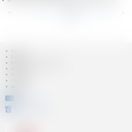
Reconnaissance parentale dans un couple non marié
<<
<
...
80
81
82
83
84
85
86
...
>
>>
Accueil
Équipe
Domaines d'intervention
Actus
Honoraires
Contact
Articles
CONTACT
04 79 31 33 03