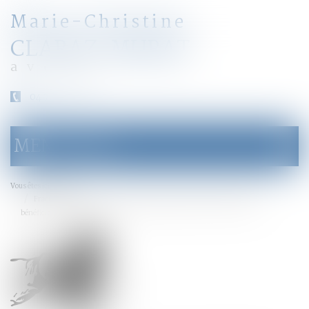
Marie-Christine
CLARAZ-MURAT
avocat
04 79 31 33 03
MENU
Ouvrir
le
menu
Accueil
Vous êtes ici :
Fractionnement de la donation partage et formation de la volonté des
bénéficiaires