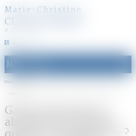
Marie-Christine
CLARAZ-MURAT
avocat
04 79 31 33 03
MENU
Ouvrir
le
menu
Accueil
Vous êtes ici :
Garde principale ou alternée des enfants, quelles conséquences ? | Dossier
Familial
Garde principale ou
alternée des enfants,
quelles conséquences ?