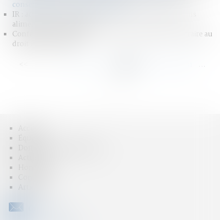
conséquences ? | Dossier Familial
IR : actualisation des seuils de déduction des pensions
alimentaires - LégiFiscal
Conférence de La Haye : encadrer une pratique contraire au
droit international ?
<<
<
...
95
96
97
98
99
100
101
...
>
>>
Accueil
Équipe
Domaines d'intervention
Actus
Honoraires
Contact
Articles
CONTACT