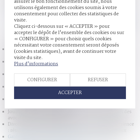
et ignorent souvent les conséquences du mode de garde
assurer le bon fonctionnement du site, nous
sur les allocations familiales et l’impôt sur le revenu...
Lire
utilisons également des cookies soumis à votre
la suite
consentement pour collecter des statistiques de
visite.
Cliquez ci-dessous sur « ACCEPTER » pour
accepter le dépôt de l'ensemble des cookies ou sur
HISTORIQUE
« CONFIGURER » pour choisir quels cookies
nécessitant votre consentement seront déposés
Premières décisions de la Cour de réexamen : la GPA et
(cookies statistiques), avant de continuer votre
l’intérêt des enfants – Gazette du Palais
visite du site.
Secrets de famille, rancunes filiales… immersion dans la
Plus d'informations
justice des tutelles - Le Monde
L'organisation provisoire du divorce peut durer -
CONFIGURER
REFUSER
11/02/2018 - ladepeche.fr
Famille : comment protéger son nouveau conjoint sans
ACCEPTER
léser ses enfants
"L'enfant n'est pas seulement témoin des violences
conjugales. Il en est victime"
Journée d'action du 15 février : appel à la mobilisation des
avocats pour l'accès à la justice
Divorce par consentement mutuel – retours d’expérience
: résultats de l’enquête | Conseil national des barreaux
Garde principale ou alternée des enfants, quelles